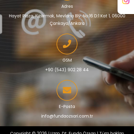
Adres
Hayat Plaza, Kızılırmak, Mevlana Blv. No:16 D:1 Kat 1, 06000
Çankaya/Ankara
GSM
+90 (543) 902 28 44
E-Posta
info@fundaozsari.com.tr
Copyright © 2026 | Uzm. Dt. Funda Özsarı | Tüm hakları