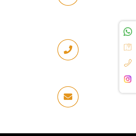
Adres
Hayat Plaza, Kızılırmak, Mevlana Blv. No:16 D:1 Kat 1, 06000
Çankaya/Ankara
GSM
+90 (543) 902 28 44
E-Posta
info@fundaozsari.com.tr